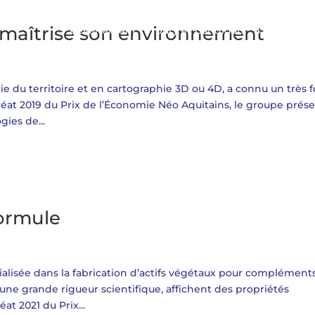
i maîtrise son environnement
L’évènement
Jury et Candidats
En image
ie du territoire et en cartographie 3D ou 4D, a connu un très f
at 2019 du Prix de l’Économie Néo Aquitains, le groupe prés
gies de...
 formule
cialisée dans la fabrication d’actifs végétaux pour complément
 une grande rigueur scientifique, affichent des propriétés
at 2021 du Prix...