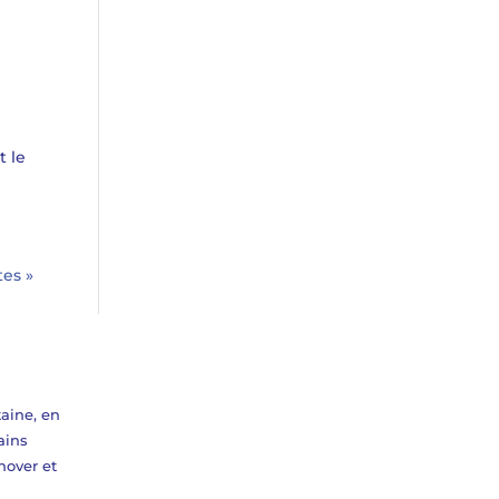
t le
tes »
aine, en
ains
nover et