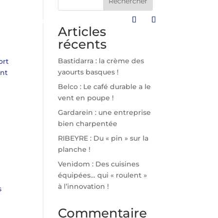
Rechercher
s
Infos pratiques
Articles
récents
Bastidarra : la crème des
ort
yaourts basques !
ent
Belco : Le café durable a le
vent en poupe !
Gardarein : une entreprise
bien charpentée
RIBEYRE : Du « pin » sur la
planche !
Venidom : Des cuisines
équipées… qui « roulent »
à l’innovation !
s
Commentaire